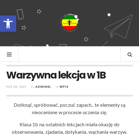
Otwórz pasek narzędzi
Warzywna lekcja w 1B
PAŹ 08, 2023
by
ADMINXL
in
WPIS
Dotknąć, spróbować, poczuć zapach.. te elementy są
nieocenione w procesie uczenia się.
Klasa 1b na ostatnich lekcjach miała okazję do
obserwowania, zjadania, dotykania, wąchania warzyw
.