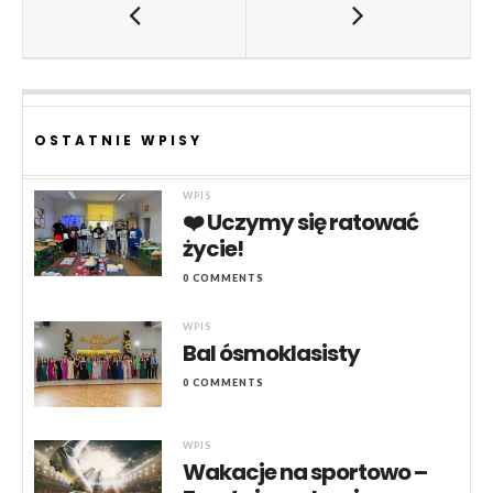
OSTATNIE WPISY
WPIS
❤️ Uczymy się ratować
życie!
0 COMMENTS
WPIS
Bal ósmoklasisty
0 COMMENTS
WPIS
Wakacje na sportowo –