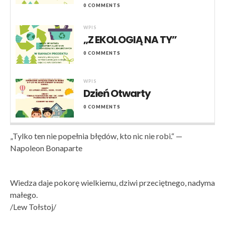
0 COMMENTS
WPIS
„Z EKOLOGIĄ NA TY”
0 COMMENTS
WPIS
Dzień Otwarty
0 COMMENTS
„Tylko ten nie popełnia błędów, kto nic nie robi.“ —
Napoleon Bonaparte
Wiedza daje pokorę wielkiemu, dziwi przeciętnego, nadyma
małego.
/Lew Tołstoj/