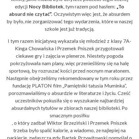
edycji
Nocy Bibliotek
, tym razem pod hasłem:
„To
absurd nie czytać”.
Oczywistym więc jest, że absurdem
by było, nie zorganizować tego wydarzenia
, które w naszej
szkole jest już tradycją.
I tym razem inicjatywą wykazała się młodzież z klasy 7A-
Kinga Chowańska i Przemek Pniszek przygotowali
ciekawe gry i zajęcia w plenerze. Niestety pogoda
pokrzyżowała nam plany, więc przenieśliśmy się na halę
sportową, by rozruszać kości przed nocnym maratonem.
Następnie obejrzeliśmy rekomendowany w tym roku przez
fundację PLATON film „Pamiętniki tatusia Muminka”,
porozmawialiśmy o absurdzie w literaturze i życiu. Cześć
uczestników pokusiła się o wyszukanie najbardziej
absurdalnych tytułów w zbiorach naszej biblioteki. Po
smacznym posiłku
, o który zadbał Wiktor Brzeziński i Przemek Pniszek
trzeba było spalić kalorie, a wiadomo, ze najlepiej na
parkiecie, zwłaszcza gdy Bartek Przywitowski pomyślał o