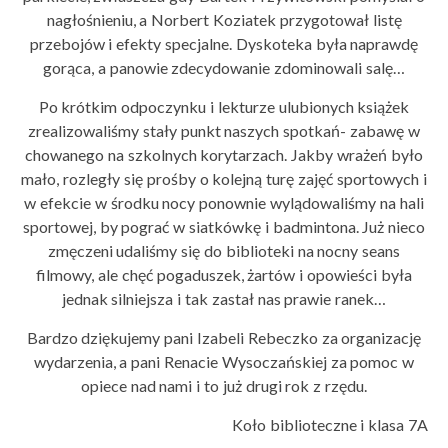
nagłośnieniu, a Norbert Koziatek przygotował listę
przebojów i efekty specjalne. Dyskoteka była naprawdę
gorąca, a panowie zdecydowanie zdominowali salę…
Po krótkim odpoczynku i lekturze ulubionych książek
zrealizowaliśmy stały punkt naszych spotkań- zabawę w
chowanego na szkolnych korytarzach. Jakby wrażeń było
mało, rozległy się prośby o kolejną turę zajęć sportowych i
w efekcie w środku nocy ponownie wylądowaliśmy na hali
sportowej, by pograć w siatkówkę i badmintona. Już nieco
zmęczeni udaliśmy się do biblioteki na nocny seans
filmowy, ale chęć pogaduszek, żartów i opowieści była
jednak silniejsza i tak zastał nas prawie ranek…
Bardzo dziękujemy pani Izabeli Rebeczko za organizację
wydarzenia, a pani Renacie Wysoczańskiej za pomoc w
opiece nad nami i to już drugi rok z rzędu.
Koło biblioteczne i klasa 7A