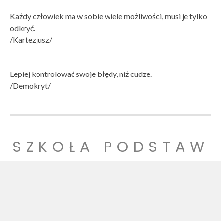
Każdy człowiek ma w sobie wiele możliwości, musi je tylko
odkryć.
/Kartezjusz/
Lepiej kontrolować swoje błędy, niż cudze.
/Demokryt/
SZKOŁA PODSTAW
OWA NR 1
SZKOŁA PODSTAWOWA NR 1 IM. LUDZI POJEDNANIA W
WITNICY