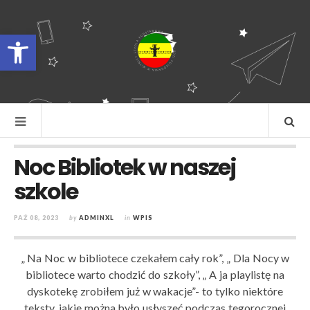
Otwórz pasek narzędzi
Noc Bibliotek w naszej
szkole
PAŹ 08, 2023
by
ADMINXL
in
WPIS
„ Na Noc w bibliotece czekałem cały rok”, „ Dla Nocy w
bibliotece warto chodzić do szkoły”, „ A ja playlistę na
dyskotekę zrobiłem już w wakacje
”- to tylko niektóre
teksty, jakie można było usłyszeć podczas tegorocznej