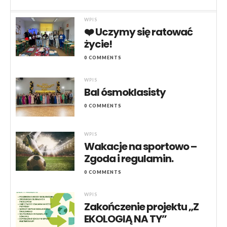
WPIS
❤️ Uczymy się ratować
życie!
0 COMMENTS
WPIS
Bal ósmoklasisty
0 COMMENTS
WPIS
Wakacje na sportowo –
Zgoda i regulamin.
0 COMMENTS
WPIS
Zakończenie projektu „Z
EKOLOGIĄ NA TY”