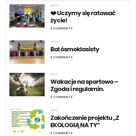
WPIS
❤️ Uczymy się ratować
życie!
0 COMMENTS
WPIS
Bal ósmoklasisty
0 COMMENTS
WPIS
Wakacje na sportowo –
Zgoda i regulamin.
0 COMMENTS
WPIS
Zakończenie projektu „Z
EKOLOGIĄ NA TY”
0 COMMENTS