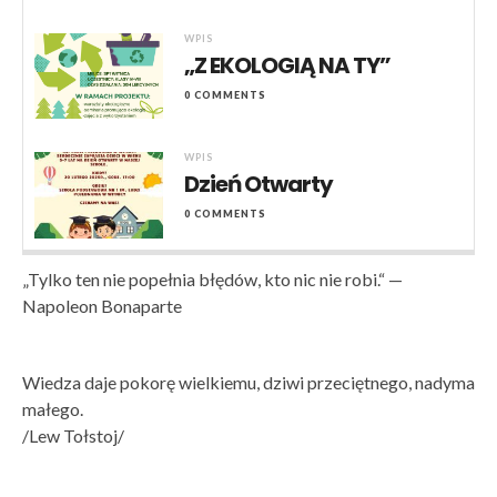
WPIS
„Z EKOLOGIĄ NA TY”
0 COMMENTS
WPIS
Dzień Otwarty
0 COMMENTS
„Tylko ten nie popełnia błędów, kto nic nie robi.“ —
Napoleon Bonaparte
Wiedza daje pokorę wielkiemu, dziwi przeciętnego, nadyma
małego.
/Lew Tołstoj/