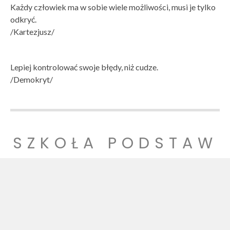
Każdy człowiek ma w sobie wiele możliwości, musi je tylko
odkryć.
/Kartezjusz/
Lepiej kontrolować swoje błędy, niż cudze.
/Demokryt/
SZKOŁA PODSTAW
OWA NR 1
SZKOŁA PODSTAWOWA NR 1 IM. LUDZI POJEDNANIA W
WITNICY