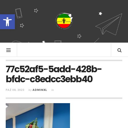
Otwórz pasek narzędzi
77c52af5-5add-428b-
bfdc-c8edcc3ebb40
PAŹ 08, 2023
by
ADMINXL
in