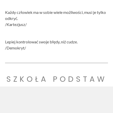
Każdy człowiek ma w sobie wiele możliwości, musi je tylko
odkryć.
/Kartezjusz/
Lepiej kontrolować swoje błędy, niż cudze.
/Demokryt/
SZKOŁA PODSTAW
OWA NR 1
SZKOŁA PODSTAWOWA NR 1 IM. LUDZI POJEDNANIA W
WITNICY