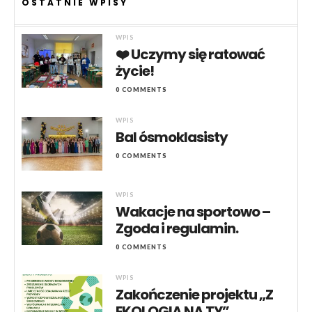
OSTATNIE WPISY
WPIS
❤️ Uczymy się ratować
życie!
0 COMMENTS
WPIS
Bal ósmoklasisty
0 COMMENTS
WPIS
Wakacje na sportowo –
Zgoda i regulamin.
0 COMMENTS
WPIS
Zakończenie projektu „Z
EKOLOGIĄ NA TY”