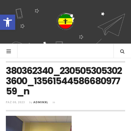
Otwórz pasek narzędzi
380362340_230505305302
3600_13561544586680977
59_n
PAŹ 08, 2023
by
ADMINXL
in