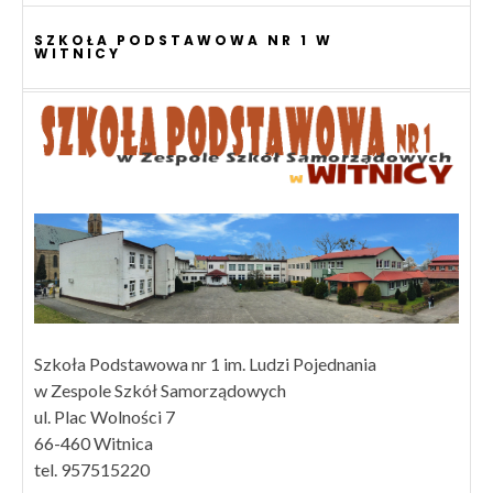
SZKOŁA PODSTAWOWA NR 1 W
WITNICY
Szkoła Podstawowa nr 1 im. Ludzi Pojednania
w Zespole Szkół Samorządowych
ul. Plac Wolności 7
66-460 Witnica
tel. 957515220