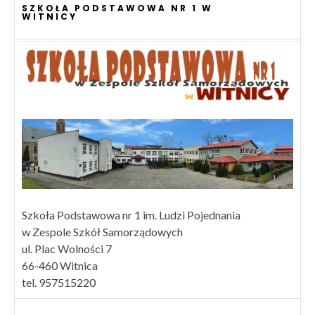
SZKOŁA PODSTAWOWA NR 1 W
WITNICY
Szkoła Podstawowa nr 1 im. Ludzi Pojednania
w Zespole Szkół Samorządowych
ul. Plac Wolności 7
66-460 Witnica
tel. 957515220