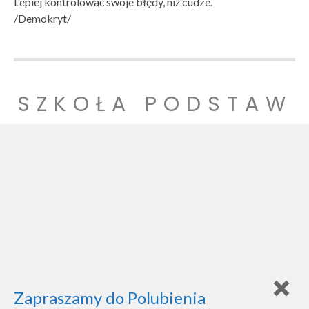
Lepiej kontrolować swoje błędy, niż cudze.
/Demokryt/
SZKOŁA PODSTAW
OWA NR 1
SZKOŁA PODSTAWOWA NR 1 IM. LUDZI POJEDNANIA W
WITNICY
Zapraszamy do Polubienia