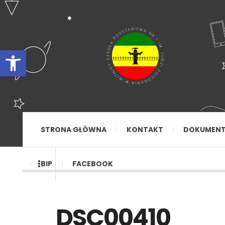
Otwórz pasek narzędzi
STRONA GŁÓWNA
KONTAKT
DOKUMEN
BIP
FACEBOOK
DSC00410