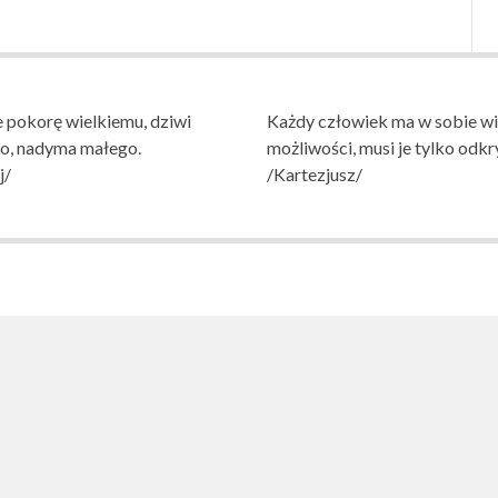
 pokorę wielkiemu, dziwi
Każdy człowiek ma w sobie wi
go, nadyma małego.
możliwości, musi je tylko odkr
j/
/Kartezjusz/
AWOWA NR 1
NIA W WITNICY