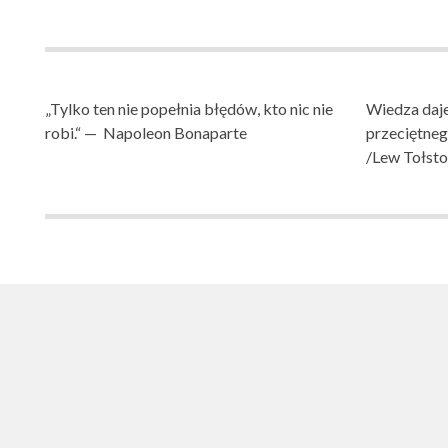
„Tylko ten nie popełnia błędów, kto nic nie
Wiedza daje
robi.“ — Napoleon Bonaparte
przeciętne
/Lew Tołsto
SZKOŁA PODST
SZKOŁA PODSTAWOWA NR 1 IM. LUDZI POJEDNA