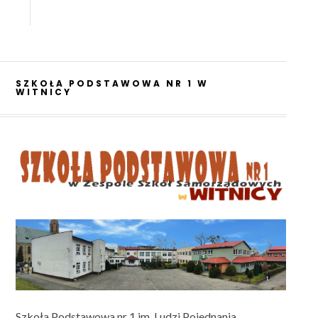
SZKOŁA PODSTAWOWA NR 1 W
WITNICY
Szkoła Podstawowa nr 1 im. Ludzi Pojednania