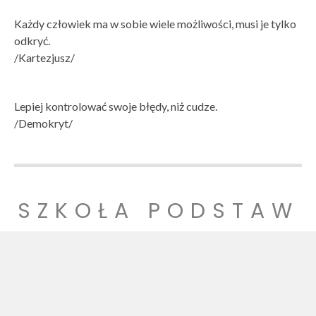
Każdy człowiek ma w sobie wiele możliwości, musi je tylko
odkryć.
/Kartezjusz/
Lepiej kontrolować swoje błędy, niż cudze.
/Demokryt/
SZKOŁA PODSTAW
OWA NR 1
SZKOŁA PODSTAWOWA NR 1 IM. LUDZI POJEDNANIA W
WITNICY