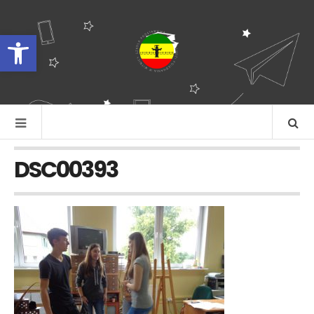
Otwórz pasek narzędzi
DSC00393