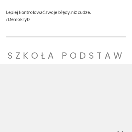
Lepiej kontrolować swoje błędy, niż cudze.
/Demokryt/
SZKOŁA PODSTAW
OWA NR 1
SZKOŁA PODSTAWOWA NR 1 IM. LUDZI POJEDNANIA W
WITNICY