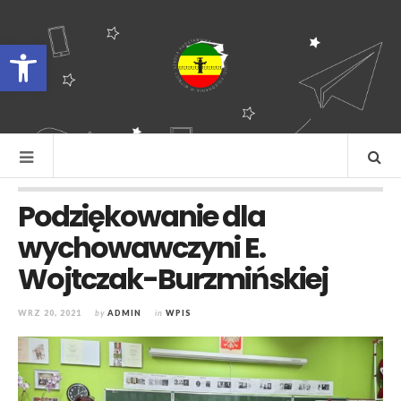
Otwórz pasek narzędzi
Podziękowanie dla
wychowawczyni E.
Wojtczak-Burzmińskiej
WRZ 20, 2021
by
ADMIN
in
WPIS