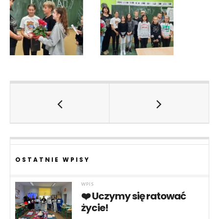
OSTATNIE WPISY
WPIS
❤️ Uczymy się ratować
życie!