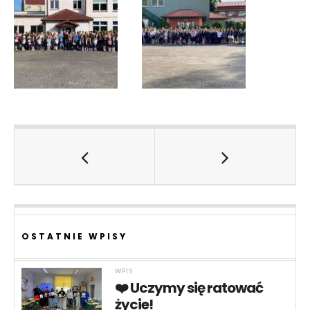
OSTATNIE WPISY
WPIS
❤️ Uczymy się ratować
życie!