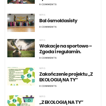
0 COMMENTS
WPIS
Bal ósmoklasisty
0 COMMENTS
WPIS
Wakacje na sportowo –
Zgoda i regulamin.
0 COMMENTS
WPIS
Zakończenie projektu „Z
EKOLOGIĄ NA TY”
0 COMMENTS
WPIS
„Z EKOLOGIĄ NA TY”