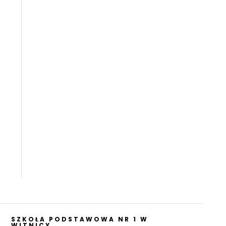
SZKOŁA PODSTAWOWA NR 1 W
WITNICY