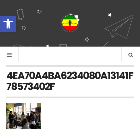
Otwórz pasek narzędzi
4EA70A4BA6234080A13141F
78573402F