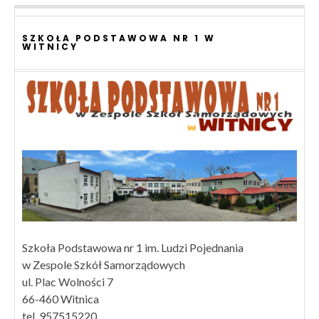
SZKOŁA PODSTAWOWA NR 1 W
WITNICY
Szkoła Podstawowa nr 1 im. Ludzi Pojednania
w Zespole Szkół Samorządowych
ul. Plac Wolności 7
66-460 Witnica
tel. 957515220