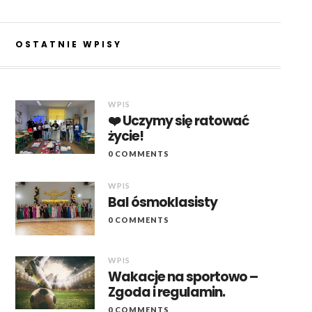
OSTATNIE WPISY
WPIS
❤️ Uczymy się ratować
życie!
0 COMMENTS
WPIS
Bal ósmoklasisty
0 COMMENTS
WPIS
Wakacje na sportowo –
Zgoda i regulamin.
0 COMMENTS