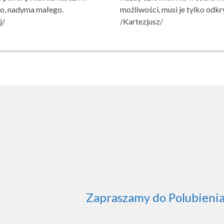
go, nadyma małego.
możliwości, musi je tylko odkr
j/
/Kartezjusz/
AWOWA NR 1
NIA W WITNICY
Zapraszamy do Polubienia