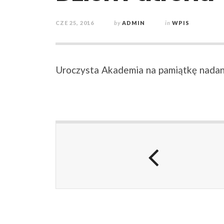
CZE 25, 2016
by
ADMIN
in
WPIS
Uroczysta Akademia na pamiątkę nadani