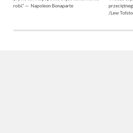
robi.“ — Napoleon Bonaparte
przeciętne
/Lew Tołsto
SZKOŁA PODST
SZKOŁA PODSTAWOWA NR 1 IM. LUDZI POJEDNA