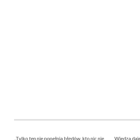
„Tylko ten nie popełnia błędów, kto nic nie
Wiedza daje