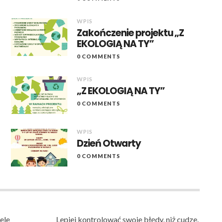
WPIS
Zakończenie projektu „Z
EKOLOGIĄ NA TY”
0 COMMENTS
WPIS
„Z EKOLOGIĄ NA TY”
0 COMMENTS
WPIS
Dzień Otwarty
0 COMMENTS
ele
Lepiej kontrolować swoje błędy, niż cudze.