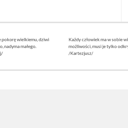
 pokorę wielkiemu, dziwi
Każdy człowiek ma w sobie wi
go, nadyma małego.
możliwości, musi je tylko odkr
j/
/Kartezjusz/
AWOWA NR 1
NIA W WITNICY