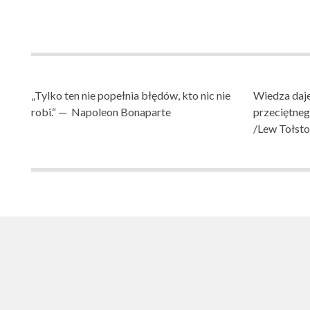
„Tylko ten nie popełnia błędów, kto nic nie
Wiedza daje
robi.“ — Napoleon Bonaparte
przeciętne
/Lew Tołsto
SZKOŁA PODST
SZKOŁA PODSTAWOWA NR 1 IM. LUDZI POJEDNA