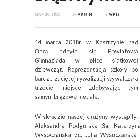
MAR 20, 2018
by
ADMIN
in
WPIS
14 marca 2018r. w Kostrzynie nad
Odrą odbyła się Powiatowa
Gimnazjada w piłce siatkowej
dziewcząt.
Reprezentacja szkoły po
bardzo zaciętej rywalizacji wywalczyła
trzecie miejsce zdobywając tym
samym brązowe medale.
W składzie naszej drużyny wystąpiły:
Aleksandra Podgórska 3a, Katarzy
Wysoczańska 3c, Julia Wysoczańska 3