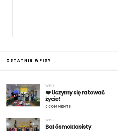
OSTATNIE WPISY
WPIS
❤️ Uczymy się ratować
życie!
0 COMMENTS
WPIS
Bal ósmoklasisty