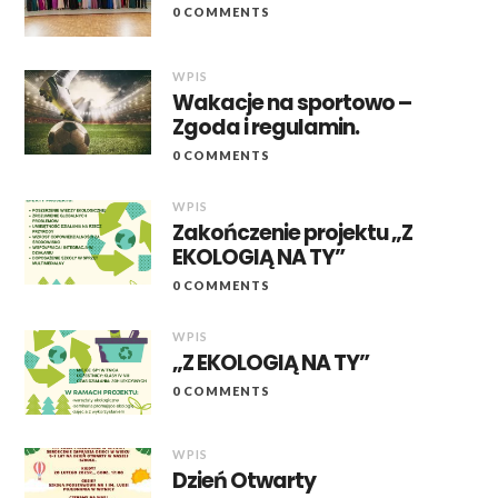
0 COMMENTS
WPIS
Wakacje na sportowo –
Zgoda i regulamin.
0 COMMENTS
WPIS
Zakończenie projektu „Z
EKOLOGIĄ NA TY”
0 COMMENTS
WPIS
„Z EKOLOGIĄ NA TY”
0 COMMENTS
WPIS
Dzień Otwarty