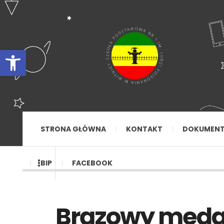
Otwórz pasek narzędzi
STRONA GŁÓWNA
KONTAKT
DOKUMEN
BIP
FACEBOOK
Brązowy medal