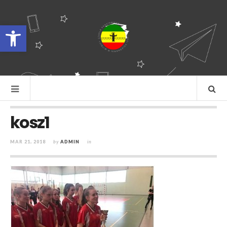
Otwórz pasek narzędzi
kosz1
MAR 21, 2018
by
ADMIN
in