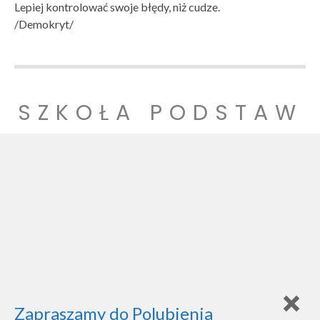
Lepiej kontrolować swoje błędy, niż cudze.
/Demokryt/
SZKOŁA PODSTAW
OWA NR 1
SZKOŁA PODSTAWOWA NR 1 IM. LUDZI POJEDNANIA W
WITNICY
Zapraszamy do Polubienia