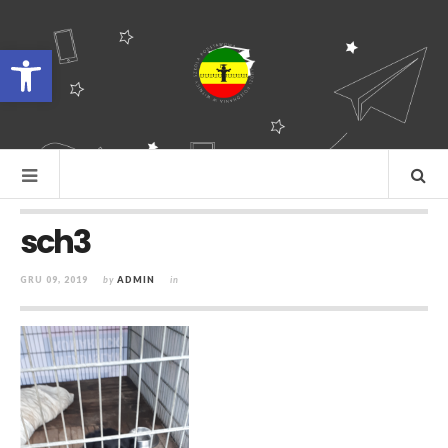
Otwórz pasek narzędzi
sch3
GRU 09, 2019
by
ADMIN
in