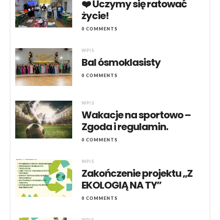
❤️ Uczymy się ratować
życie!
0 COMMENTS
WPIS
Bal ósmoklasisty
0 COMMENTS
WPIS
Wakacje na sportowo –
Zgoda i regulamin.
0 COMMENTS
WPIS
Zakończenie projektu „Z
EKOLOGIĄ NA TY”
0 COMMENTS
WPIS