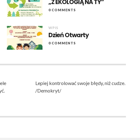
„Z EKOLOGIĄ NA TY”
0 COMMENTS
WPIS
Dzień Otwarty
0 COMMENTS
ele
Lepiej kontrolować swoje błędy, niż cudze.
yć.
/Demokryt/