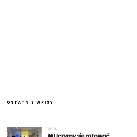
OSTATNIE WPISY
WPIS
❤️ Uczymy się ratować