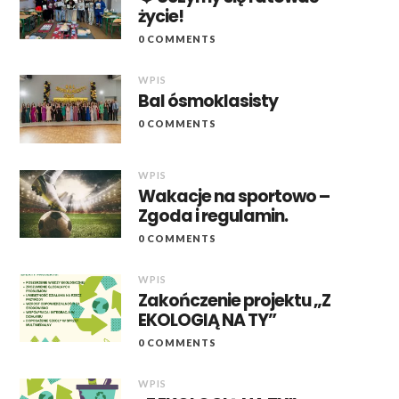
życie!
0 COMMENTS
WPIS
Bal ósmoklasisty
0 COMMENTS
WPIS
Wakacje na sportowo –
Zgoda i regulamin.
0 COMMENTS
WPIS
Zakończenie projektu „Z
EKOLOGIĄ NA TY”
0 COMMENTS
WPIS