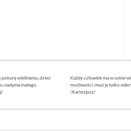
 pokorę wielkiemu, dziwi
Każdy człowiek ma w sobie wi
go, nadyma małego.
możliwości, musi je tylko odkr
j/
/Kartezjusz/