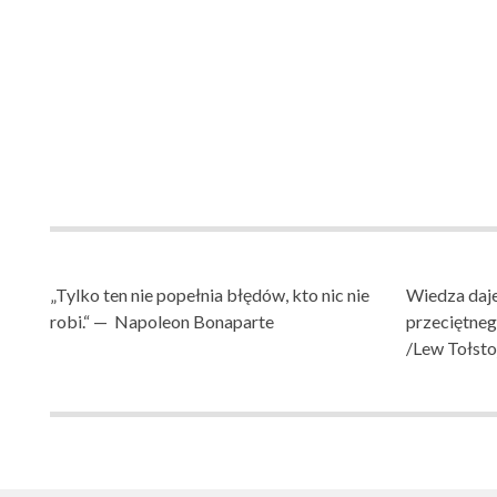
„Tylko ten nie popełnia błędów, kto nic nie
Wiedza daje
robi.“ — Napoleon Bonaparte
przeciętne
/Lew Tołsto