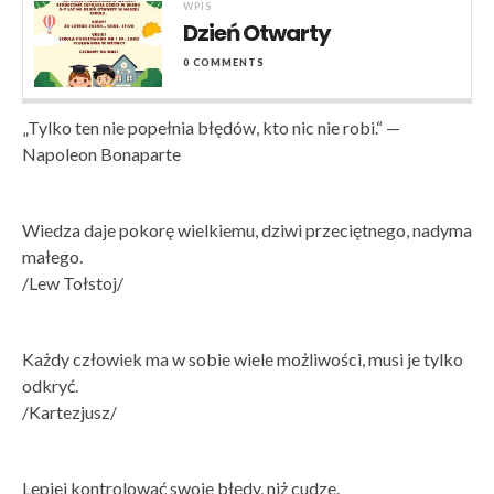
WPIS
Dzień Otwarty
0 COMMENTS
„Tylko ten nie popełnia błędów, kto nic nie robi.“ —
Napoleon Bonaparte
Wiedza daje pokorę wielkiemu, dziwi przeciętnego, nadyma
małego.
/Lew Tołstoj/
Każdy człowiek ma w sobie wiele możliwości, musi je tylko
odkryć.
/Kartezjusz/
Lepiej kontrolować swoje błędy, niż cudze.