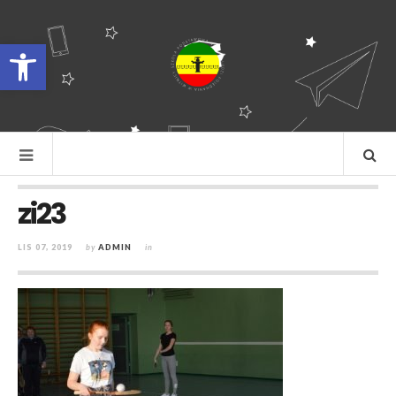
Otwórz pasek narzędzi
zi23
LIS 07, 2019
by
ADMIN
in