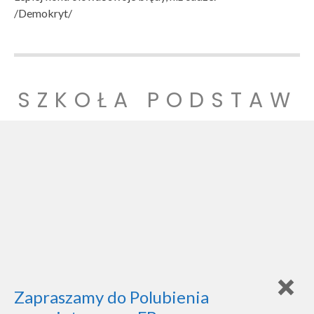
/Demokryt/
SZKOŁA PODSTAW
OWA NR 1
SZKOŁA PODSTAWOWA NR 1 IM. LUDZI POJEDNANIA W
WITNICY
Zapraszamy do Polubienia