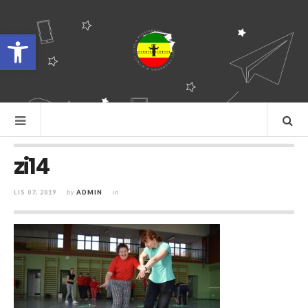
Otwórz pasek narzędzi
zi14
LIS 07, 2019
by
ADMIN
in