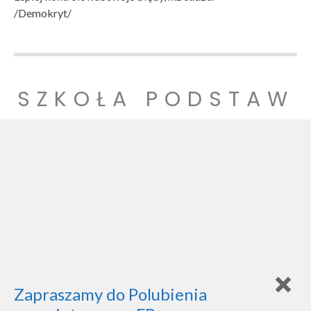
/Demokryt/
SZKOŁA PODSTAW
OWA NR 1
SZKOŁA PODSTAWOWA NR 1 IM. LUDZI POJEDNANIA W
WITNICY
Zapraszamy do Polubienia