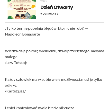
WPIS
Dzień Otwarty
0 COMMENTS
„Tylko ten nie popełnia błędów, kto nic nie robi.“ —
Napoleon Bonaparte
Wiedza daje pokorę wielkiemu, dziwi przeciętnego, nadyma
małego.
/Lew Tołstoj/
Każdy człowiek ma w sobie wiele możliwości, musi je tylko
odkryć.
/Kartezjusz/
Lepiej kontrolować swoje błędy, niż cudze.