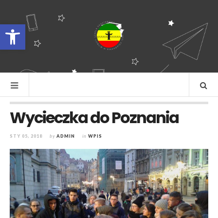
Otwórz pasek narzędzi
Wycieczka do Poznania
STY 05, 2018
by
ADMIN
in
WPIS