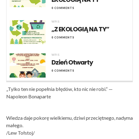
0 COMMENTS
WPIS
„Z EKOLOGIĄ NA TY”
0 COMMENTS
WPIS
Dzień Otwarty
0 COMMENTS
„Tylko ten nie popełnia błędów, kto nic nie robi.“ —
Napoleon Bonaparte
Wiedza daje pokorę wielkiemu, dziwi przeciętnego, nadyma
małego.
/Lew Tołstoj/