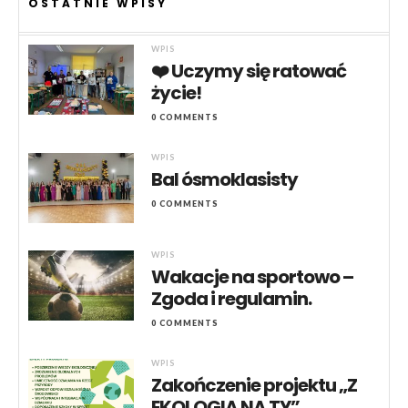
OSTATNIE WPISY
WPIS
❤️ Uczymy się ratować
życie!
0 COMMENTS
WPIS
Bal ósmoklasisty
0 COMMENTS
WPIS
Wakacje na sportowo –
Zgoda i regulamin.
0 COMMENTS
WPIS
Zakończenie projektu „Z
EKOLOGIĄ NA TY”