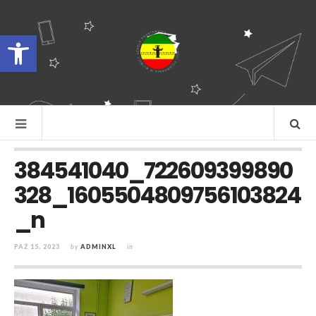
Otwórz pasek narzędzi
384541040_722609399890
328_1605504809756103824
_n
PAŹ 15, 2023
by
ADMINXL
in