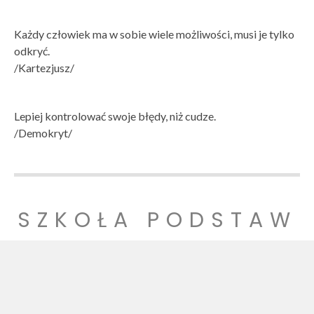
Każdy człowiek ma w sobie wiele możliwości, musi je tylko
odkryć.
/Kartezjusz/
Lepiej kontrolować swoje błędy, niż cudze.
/Demokryt/
SZKOŁA PODSTAW
OWA NR 1
SZKOŁA PODSTAWOWA NR 1 IM. LUDZI POJEDNANIA W
WITNICY