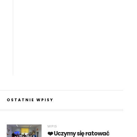
OSTATNIE WPISY
WPIS
❤️ Uczymy się ratować