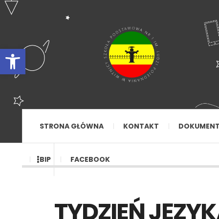
Otwórz pasek narzędzi
STRONA GŁÓWNA
KONTAKT
DOKUMEN
BIP
FACEBOOK
TYDZIEŃ JĘZY