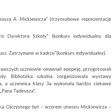
usza A. Mickiewicza” (trzyosobowe reprezentacje
ro Dyrektora Szkoły” (konkurs indywidualny dla
usz. Zatrzymane w kadrze”(konkurs indywidualny).
wawczych uczniowie omawiali epopeję, przygotowali
jdy. Biblioteka szkolna zorganizowała wystawy
za, a uczennica klasy 3a wykonała bardzo ciekawe
 „Pana Tadeusza”.
ka Ojczystego był – wzorem utworu Mickiewicza –