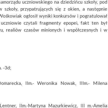
samorządu uczniowskiego na dziedzińcu szkoły, pod
szkoły, przypatrujących się z okien, a następnie
 Wośkowiak ogłosił wyniki konkursów i pogratulował
uczniowie czytali fragmenty epopei, fakt ten był
ru, realiów czasów minionych i współczesnych i w
. -3d;
 Domarecka, IIm.- Weronika Nowak, IIIm.- Milena
Lentner, IIm.-Martyna Mazurkiewicz, III m.-Amelia