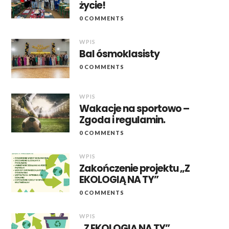
życie!
0 COMMENTS
WPIS
Bal ósmoklasisty
0 COMMENTS
WPIS
Wakacje na sportowo –
Zgoda i regulamin.
0 COMMENTS
WPIS
Zakończenie projektu „Z
EKOLOGIĄ NA TY”
0 COMMENTS
WPIS
„Z EKOLOGIĄ NA TY”