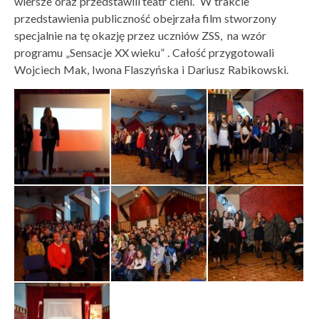
wiersze oraz przedstawili teatr cieni. W trakcie
przedstawienia publiczność obejrzała film stworzony
specjalnie na tę okazję przez uczniów ZSS, na wzór
programu „Sensacje XX wieku” . Całość przygotowali
Wojciech Mak, Iwona Flaszyńska i Dariusz Rabikowski.