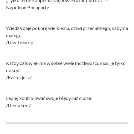
„Tylko ten nie popełnia błędów, kto nic nie robi.“ —
Napoleon Bonaparte
Wiedza daje pokorę wielkiemu, dziwi przeciętnego, nadyma
małego.
/Lew Tołstoj/
Każdy człowiek ma w sobie wiele możliwości, musi je tylko
odkryć.
/Kartezjusz/
Lepiej kontrolować swoje błędy, niż cudze.
/Demokryt/