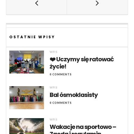
OSTATNIE WPISY
WPIS
❤️ Uczymy się ratować
życie!
0 COMMENTS
WPIS
Bal ósmoklasisty
0 COMMENTS
WPIS
Wakacje na sportowo –