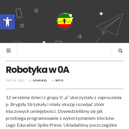
Otwórz pasek narzędzi
Robotyka w 0A
PAŹ 15, 2023
by
ADMINXL
in
WPIS
12 września dzieci z grupy 0 ,,a” skorzystały z zaproszenia
p. Brygidy Strzykały i miały okazję rozwijać zbiór
kluczowych umiejętności. Dowiedzieliśmy się jak
przebiega programowanie z wykorzystaniem klocków
Lego Education Spike Prime. Układaliśmy poszczególne