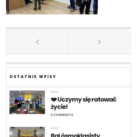
OSTATNIE WPISY
WPIS
❤️ Uczymy się ratować
życie!
0 COMMENTS
WPIS
Bal ósmoklasisty