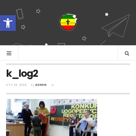
Otwórz pasek narzędzi
k_log2
STY 14, 2018
by
ADMIN
in