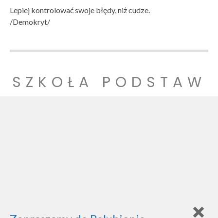
Lepiej kontrolować swoje błędy, niż cudze.
/Demokryt/
SZKOŁA PODSTAW
OWA NR 1
SZKOŁA PODSTAWOWA NR 1 IM. LUDZI POJEDNANIA W
WITNICY