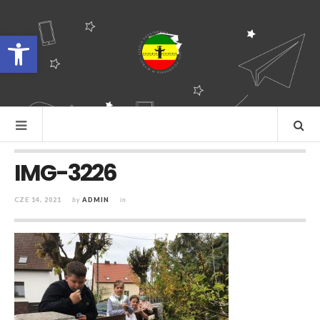
Otwórz pasek narzędzi
IMG-3226
CZE 14, 2021
by
ADMIN
in