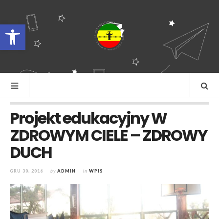
Otwórz pasek narzędzi
Projekt edukacyjny W
ZDROWYM CIELE – ZDROWY
DUCH
GRU 30, 2016
by
ADMIN
in
WPIS