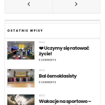
OSTATNIE WPISY
WPIS
❤️ Uczymy się ratować
życie!
0 COMMENTS
WPIS
Bal ósmoklasisty
0 COMMENTS
WPIS
Wakacje na sportowo –