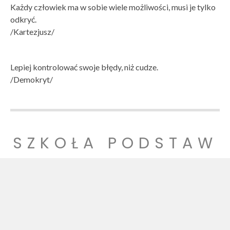
Każdy człowiek ma w sobie wiele możliwości, musi je tylko
odkryć.
/Kartezjusz/
Lepiej kontrolować swoje błędy, niż cudze.
/Demokryt/
SZKOŁA PODSTAW
OWA NR 1
SZKOŁA PODSTAWOWA NR 1 IM. LUDZI POJEDNANIA W
WITNICY