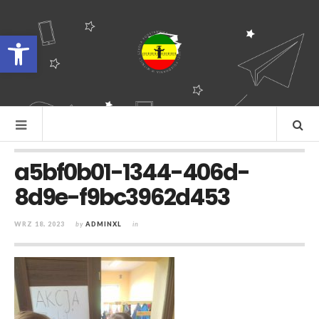
Otwórz pasek narzędzi
a5bf0b01-1344-406d-
8d9e-f9bc3962d453
WRZ 18, 2023
by
ADMINXL
in