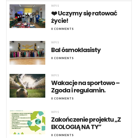
WPIS
❤️ Uczymy się ratować
życie!
0 COMMENTS
WPIS
Bal ósmoklasisty
0 COMMENTS
WPIS
Wakacje na sportowo –
Zgoda i regulamin.
0 COMMENTS
WPIS
Zakończenie projektu „Z
EKOLOGIĄ NA TY”
0 COMMENTS