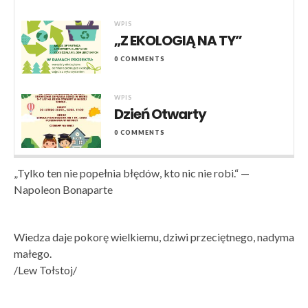
WPIS
„Z EKOLOGIĄ NA TY”
0 COMMENTS
WPIS
Dzień Otwarty
0 COMMENTS
„Tylko ten nie popełnia błędów, kto nic nie robi.“ —
Napoleon Bonaparte
Wiedza daje pokorę wielkiemu, dziwi przeciętnego, nadyma
małego.
/Lew Tołstoj/