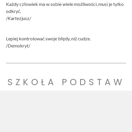
Każdy człowiek ma w sobie wiele możliwości, musi je tylko
odkryć.
/Kartezjusz/
Lepiej kontrolować swoje błędy, niż cudze.
/Demokryt/
SZKOŁA PODSTAW
OWA NR 1
SZKOŁA PODSTAWOWA NR 1 IM. LUDZI POJEDNANIA W
WITNICY