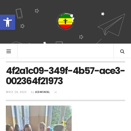
Otwórz pasek narzędzi
4f2a1c09-349f-4b57-ace3-
002364f21973
WRZ 18, 2023
by
ADMINXL
in