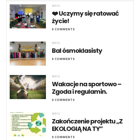
WPIS
❤️ Uczymy się ratować
życie!
0 COMMENTS
WPIS
Bal ósmoklasisty
0 COMMENTS
WPIS
Wakacje na sportowo –
Zgoda i regulamin.
0 COMMENTS
WPIS
Zakończenie projektu „Z
EKOLOGIĄ NA TY”
0 COMMENTS