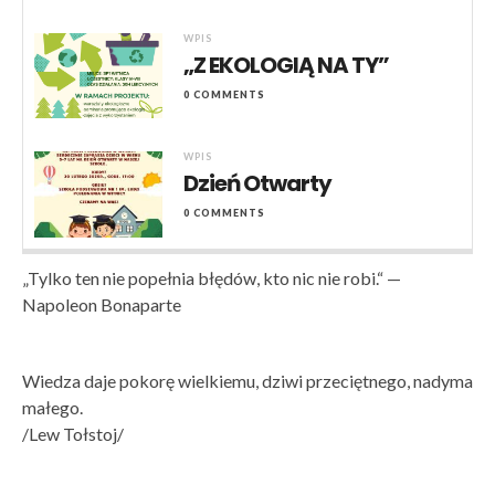
WPIS
„Z EKOLOGIĄ NA TY”
0 COMMENTS
WPIS
Dzień Otwarty
0 COMMENTS
„Tylko ten nie popełnia błędów, kto nic nie robi.“ —
Napoleon Bonaparte
Wiedza daje pokorę wielkiemu, dziwi przeciętnego, nadyma
małego.
/Lew Tołstoj/