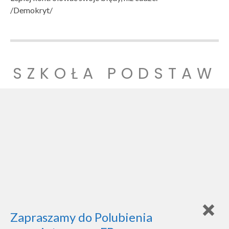
/Demokryt/
SZKOŁA PODSTAW
OWA NR 1
SZKOŁA PODSTAWOWA NR 1 IM. LUDZI POJEDNANIA W
WITNICY
Zapraszamy do Polubienia