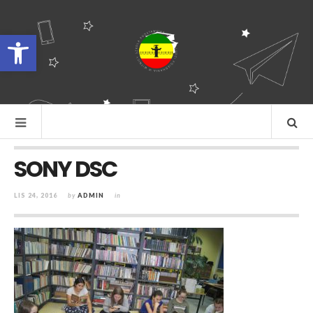
Otwórz pasek narzędzi
SONY DSC
LIS 24, 2016
by
ADMIN
in