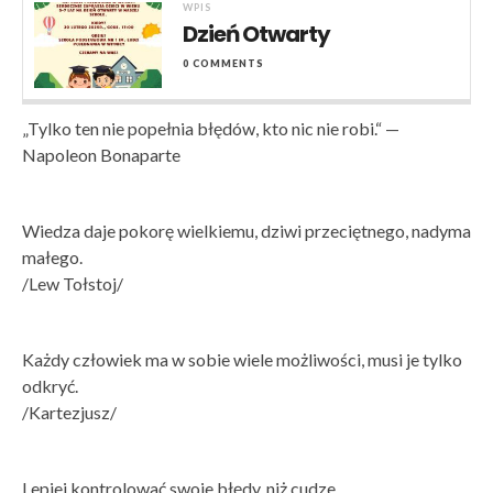
WPIS
Dzień Otwarty
0 COMMENTS
„Tylko ten nie popełnia błędów, kto nic nie robi.“ —
Napoleon Bonaparte
Wiedza daje pokorę wielkiemu, dziwi przeciętnego, nadyma
małego.
/Lew Tołstoj/
Każdy człowiek ma w sobie wiele możliwości, musi je tylko
odkryć.
/Kartezjusz/
Lepiej kontrolować swoje błędy, niż cudze.