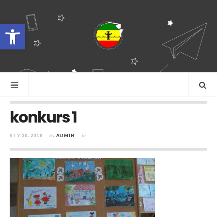
Otwórz pasek narzędzi
konkurs 1
STY 30, 2018
by
ADMIN
in