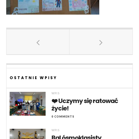
OSTATNIE WPISY
WPIS
❤️ Uczymy się ratować
życie!
0 COMMENTS
WPIS
Bal ósmoklasisty