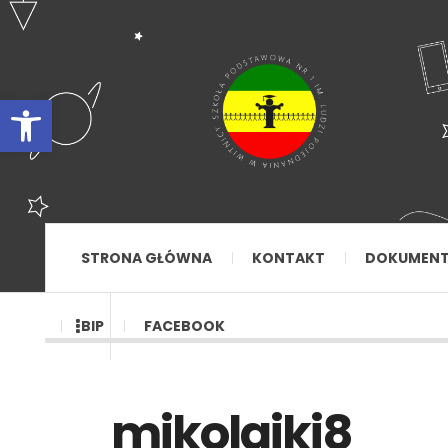
Otwórz pasek narzędzi
STRONA GŁÓWNA
KONTAKT
DOKUMEN
BIP
FACEBOOK
mikolajki8