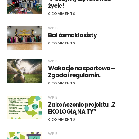
życie!
0 COMMENTS
WPIS
Bal ósmoklasisty
0 COMMENTS
WPIS
Wakacje na sportowo –
Zgoda i regulamin.
0 COMMENTS
WPIS
Zakończenie projektu „Z
EKOLOGIĄ NA TY”
0 COMMENTS
WPIS