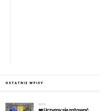
OSTATNIE WPISY
WPIS
❤️ Uczymy się ratować