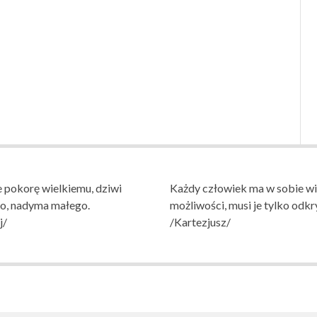
 pokorę wielkiemu, dziwi
Każdy człowiek ma w sobie wi
go, nadyma małego.
możliwości, musi je tylko odkr
j/
/Kartezjusz/