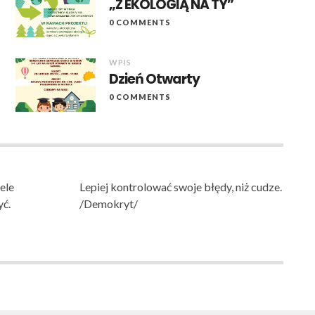
„Z EKOLOGIĄ NA TY”
0 COMMENTS
WPIS
Dzień Otwarty
0 COMMENTS
ele
Lepiej kontrolować swoje błędy, niż cudze.
yć.
/Demokryt/