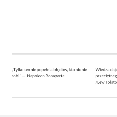
„Tylko ten nie popełnia błędów, kto nic nie
Wiedza daje
robi.“ — Napoleon Bonaparte
przeciętne
/Lew Tołsto