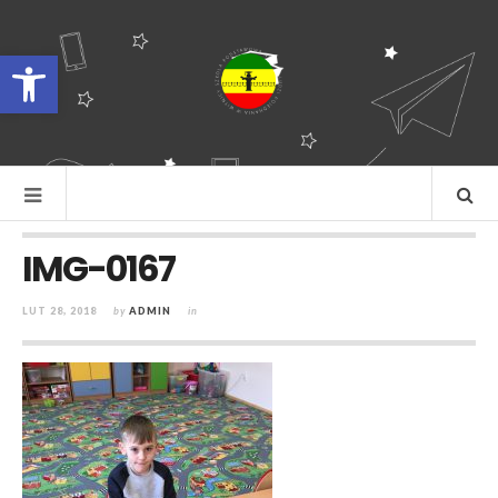
Otwórz pasek narzędzi
IMG-0167
LUT 28, 2018
by
ADMIN
in