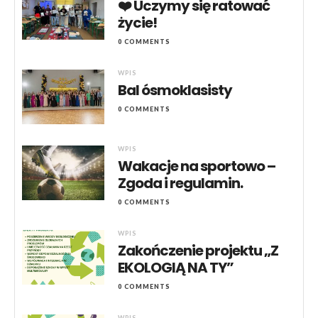
❤️ Uczymy się ratować
życie!
0 COMMENTS
WPIS
Bal ósmoklasisty
0 COMMENTS
WPIS
Wakacje na sportowo –
Zgoda i regulamin.
0 COMMENTS
WPIS
Zakończenie projektu „Z
EKOLOGIĄ NA TY”
0 COMMENTS
WPIS