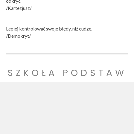
odkryć.
/Kartezjusz/
Lepiej kontrolować swoje błędy, niż cudze.
/Demokryt/
SZKOŁA PODSTAW
OWA NR 1
SZKOŁA PODSTAWOWA NR 1 IM. LUDZI POJEDNANIA W
WITNICY