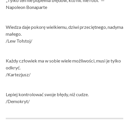
„Tylko ten nie popełnia błędów, kto nic nie robi.“ —
Napoleon Bonaparte
Wiedza daje pokorę wielkiemu, dziwi przeciętnego, nadyma
małego.
/Lew Tołstoj/
Każdy człowiek ma w sobie wiele możliwości, musi je tylko
odkryć.
/Kartezjusz/
Lepiej kontrolować swoje błędy, niż cudze.
/Demokryt/