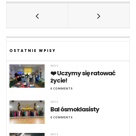
OSTATNIE WPISY
WPIS
❤️ Uczymy się ratować
życie!
0 COMMENTS
WPIS
Bal ósmoklasisty
0 COMMENTS
WPIS