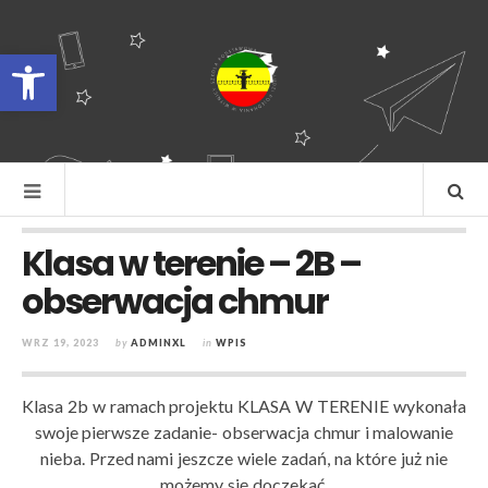
Otwórz pasek narzędzi
Klasa w terenie – 2B –
obserwacja chmur
WRZ 19, 2023
by
ADMINXL
in
WPIS
Klasa 2b w ramach projektu KLASA W TERENIE wykonała
swoje pierwsze zadanie- obserwacja chmur i malowanie
nieba. Przed nami jeszcze wiele zadań, na które już nie
możemy się doczekać.