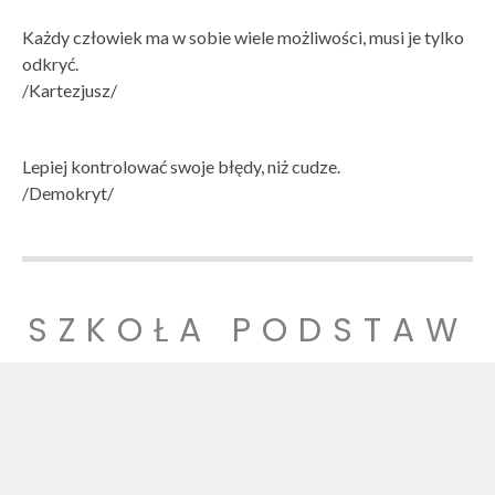
Każdy człowiek ma w sobie wiele możliwości, musi je tylko
odkryć.
/Kartezjusz/
Lepiej kontrolować swoje błędy, niż cudze.
/Demokryt/
SZKOŁA PODSTAW
OWA NR 1
SZKOŁA PODSTAWOWA NR 1 IM. LUDZI POJEDNANIA W
WITNICY