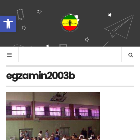
Otwórz pasek narzędzi
egzamin2003b