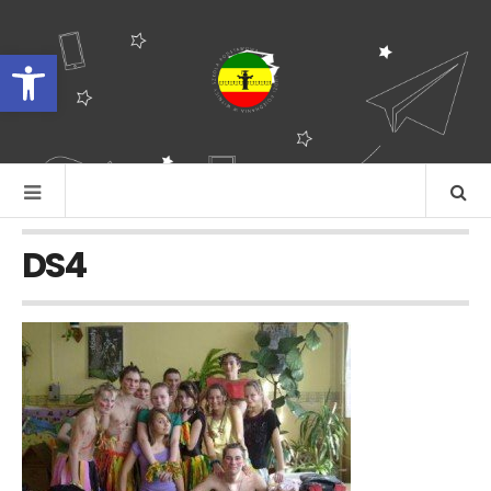
Otwórz pasek narzędzi
DS4