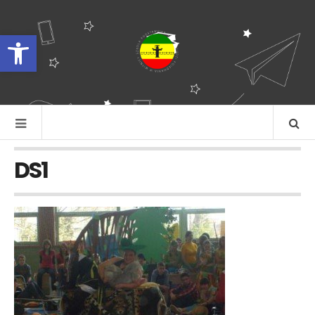
Otwórz pasek narzędzi
DS1