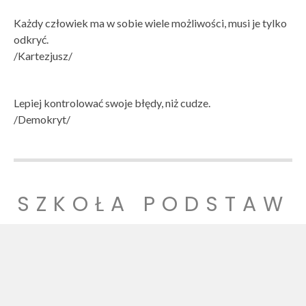
Każdy człowiek ma w sobie wiele możliwości, musi je tylko
odkryć.
/Kartezjusz/
Lepiej kontrolować swoje błędy, niż cudze.
/Demokryt/
SZKOŁA PODSTAW
OWA NR 1
SZKOŁA PODSTAWOWA NR 1 IM. LUDZI POJEDNANIA W
WITNICY