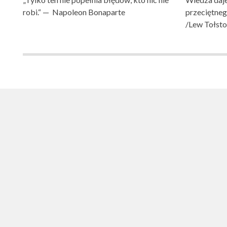
robi.“ — Napoleon Bonaparte
przeciętne
/Lew Tołsto
SZKOŁA PODST
SZKOŁA PODSTAWOWA NR 1 IM. LUDZI POJEDNA