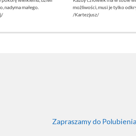
go, nadyma małego.
możliwości, musi je tylko odkr
j/
/Kartezjusz/
AWOWA NR 1
NIA W WITNICY
Zapraszamy do Polubienia