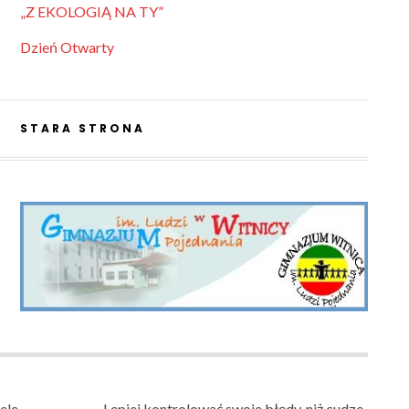
„Z EKOLOGIĄ NA TY”
Dzień Otwarty
STARA STRONA
ele
Lepiej kontrolować swoje błędy, niż cudze.