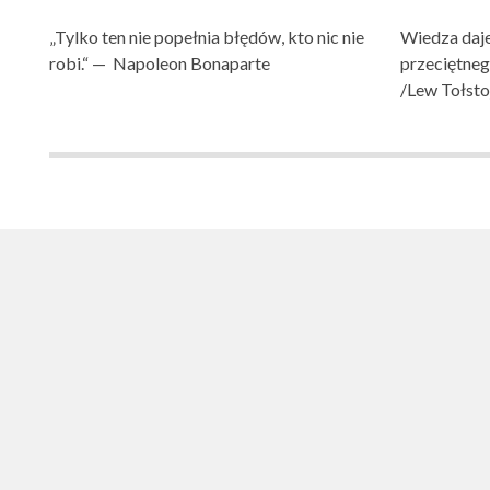
„Tylko ten nie popełnia błędów, kto nic nie
Wiedza daje
robi.“ — Napoleon Bonaparte
przeciętne
/Lew Tołsto
SZKOŁA PODST
SZKOŁA PODSTAWOWA NR 1 IM. LUDZI POJEDNA