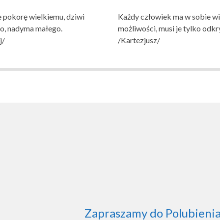
 pokorę wielkiemu, dziwi
Każdy człowiek ma w sobie wi
go, nadyma małego.
możliwości, musi je tylko odkr
j/
/Kartezjusz/
AWOWA NR 1
NIA W WITNICY
Zapraszamy do Polubienia