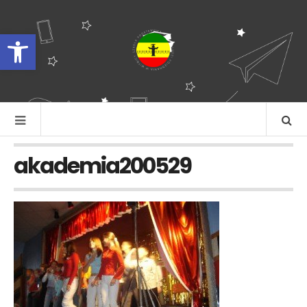
Otwórz pasek narzędzi
akademia200529