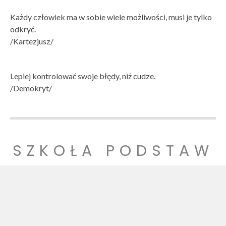
Każdy człowiek ma w sobie wiele możliwości, musi je tylko
odkryć.
/Kartezjusz/
Lepiej kontrolować swoje błędy, niż cudze.
/Demokryt/
SZKOŁA PODSTAW
OWA NR 1
SZKOŁA PODSTAWOWA NR 1 IM. LUDZI POJEDNANIA W
WITNICY