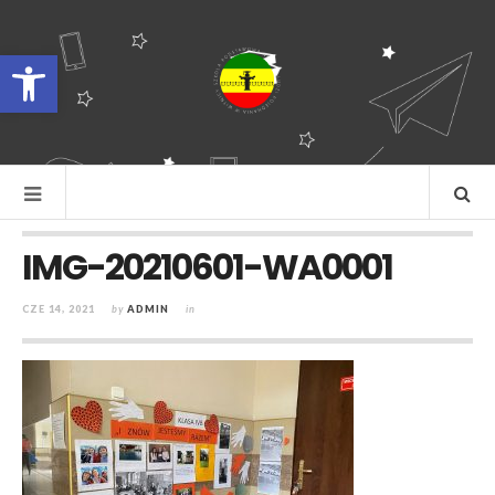
Otwórz pasek narzędzi
IMG-20210601-WA0001
CZE 14, 2021
by
ADMIN
in