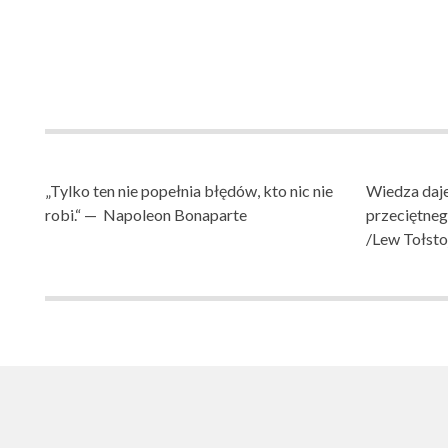
„Tylko ten nie popełnia błędów, kto nic nie
Wiedza daje
robi.“ — Napoleon Bonaparte
przeciętne
/Lew Tołsto
SZKOŁA PODST