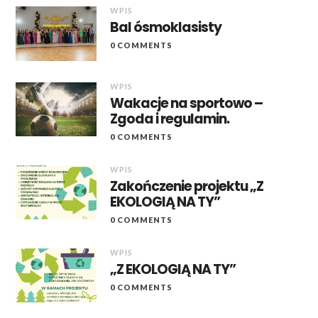
WPIS
Bal ósmoklasisty
0 COMMENTS
WPIS
Wakacje na sportowo –
Zgoda i regulamin.
0 COMMENTS
WPIS
Zakończenie projektu „Z
EKOLOGIĄ NA TY”
0 COMMENTS
WPIS
„Z EKOLOGIĄ NA TY”
0 COMMENTS