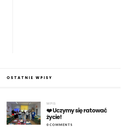
OSTATNIE WPISY
WPIS
❤️ Uczymy się ratować
życie!
0 COMMENTS