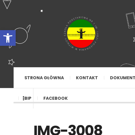
Otwórz pasek narzędzi
STRONA GŁÓWNA
KONTAKT
DOKUMEN
BIP
FACEBOOK
IMG-3008