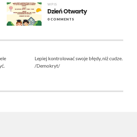
WPIS
Dzień Otwarty
0 COMMENTS
ele
Lepiej kontrolować swoje błędy, niż cudze.
yć.
/Demokryt/