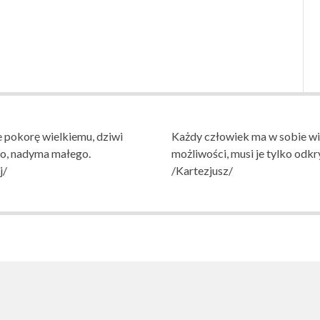
 pokorę wielkiemu, dziwi
Każdy człowiek ma w sobie wi
go, nadyma małego.
możliwości, musi je tylko odkr
j/
/Kartezjusz/
AWOWA NR 1