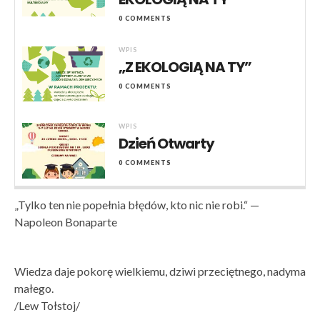
0 COMMENTS
WPIS
„Z EKOLOGIĄ NA TY”
0 COMMENTS
WPIS
Dzień Otwarty
0 COMMENTS
„Tylko ten nie popełnia błędów, kto nic nie robi.“ —
Napoleon Bonaparte
Wiedza daje pokorę wielkiemu, dziwi przeciętnego, nadyma
małego.
/Lew Tołstoj/