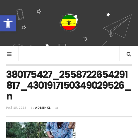
Otwórz pasek narzędzi
380175427_2558722654291
817_4301917150349029526_
n
PAŹ 15, 2023
by
ADMINXL
in