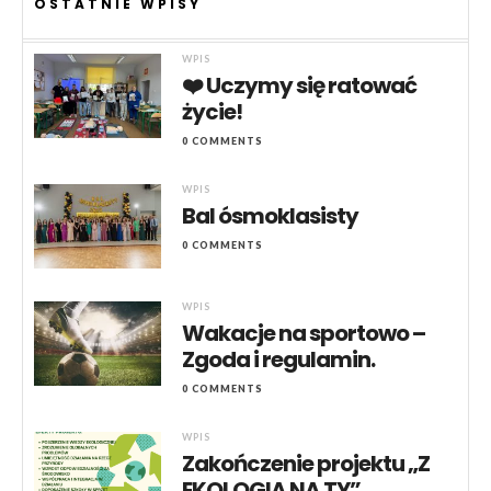
OSTATNIE WPISY
WPIS
❤️ Uczymy się ratować
życie!
0 COMMENTS
WPIS
Bal ósmoklasisty
0 COMMENTS
WPIS
Wakacje na sportowo –
Zgoda i regulamin.
0 COMMENTS
WPIS
Zakończenie projektu „Z
EKOLOGIĄ NA TY”