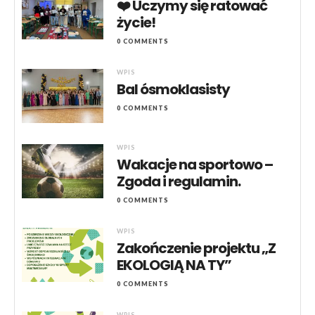
❤️ Uczymy się ratować
życie!
0 COMMENTS
WPIS
Bal ósmoklasisty
0 COMMENTS
WPIS
Wakacje na sportowo –
Zgoda i regulamin.
0 COMMENTS
WPIS
Zakończenie projektu „Z
EKOLOGIĄ NA TY”
0 COMMENTS
WPIS