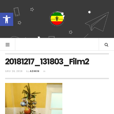
Otwórz pasek narzędzi
20181217_131803_Film2
GRU 18, 2018
by
ADMIN
in