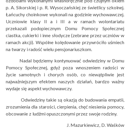
ozdobami wykonanymi własnoręcznie pod czujnym okiem
p. A. Sikorskiej i p. R. Wysoczańskiej ze świetlicy szkolnej.
Łańcuchy choinkowe wykonali na godzinie wychowawczej.
Uczniowie klasy II a i III a w ramach wolontariatu
przekazali podopiecznym Domu Pomocy Społecznej
ciastka, cukierki i inne słodycze (zebrane przez uczniów w
ramach akcji). Wspólne kolędowanie przywróciło uśmiech
na twarzy i radość wielu pensjonariuszkom.
Nadal będziemy kontynuować odwiedziny w Domu
Pomocy Społecznej, gdyż poza wnoszeniem radości w
życie samotnych i chorych osób, co niewątpliwie jest
najważniejszym efektem naszych działań, bardzo ważny
wydaje się aspekt wychowawczy.
Odwiedziny takie są okazją do budowania empatii,
zrozumienia dla starości, cierpienia, chęć niesienia pomocy,
obcowanie z ludźmi opuszczonymi przez swoje rodziny.
J. Mazurkiewicz, D. Waśków