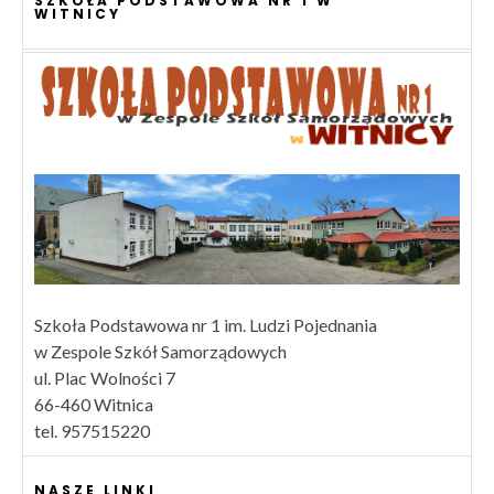
SZKOŁA PODSTAWOWA NR 1 W
WITNICY
Szkoła Podstawowa nr 1 im. Ludzi Pojednania
w Zespole Szkół Samorządowych
ul. Plac Wolności 7
66-460 Witnica
tel. 957515220
NASZE LINKI