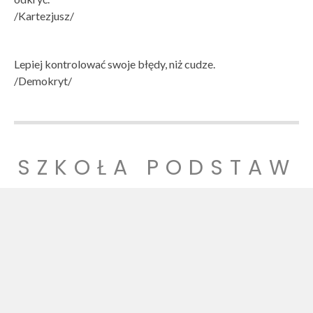
/Kartezjusz/
Lepiej kontrolować swoje błędy, niż cudze.
/Demokryt/
SZKOŁA PODSTAW
OWA NR 1
SZKOŁA PODSTAWOWA NR 1 IM. LUDZI POJEDNANIA W
WITNICY