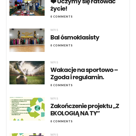
❤️ Uczymy się ratować
życie!
0 COMMENTS
WPIS
Bal ósmoklasisty
0 COMMENTS
WPIS
Wakacje na sportowo –
Zgoda i regulamin.
0 COMMENTS
WPIS
Zakończenie projektu „Z
EKOLOGIĄ NA TY”
0 COMMENTS
WPIS