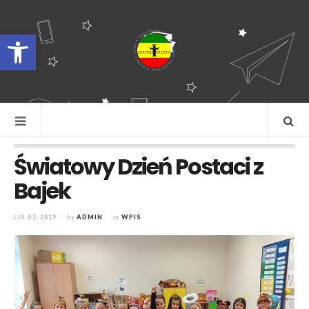
Otwórz pasek narzędzi
Światowy Dzień Postaci z
Bajek
LIS 07, 2019
by
ADMIN
in
WPIS