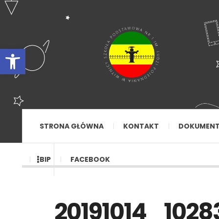
Otwórz pasek narzędzi
STRONA GŁÓWNA
KONTAKT
DOKUMEN
BIP
FACEBOOK
20191014_1028