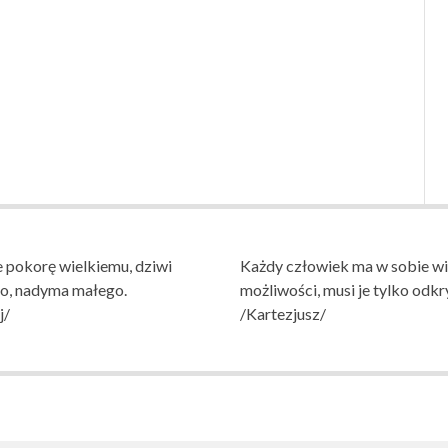
 pokorę wielkiemu, dziwi
Każdy człowiek ma w sobie wi
go, nadyma małego.
możliwości, musi je tylko odkr
j/
/Kartezjusz/