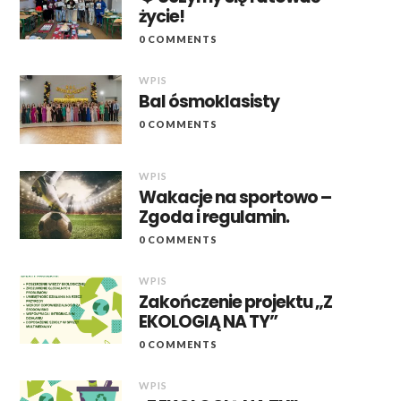
życie!
0 COMMENTS
WPIS
Bal ósmoklasisty
0 COMMENTS
WPIS
Wakacje na sportowo –
Zgoda i regulamin.
0 COMMENTS
WPIS
Zakończenie projektu „Z
EKOLOGIĄ NA TY”
0 COMMENTS
WPIS