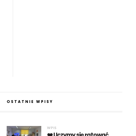
OSTATNIE WPISY
WPIS
❤️ Uczymy się ratować