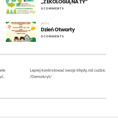
„Z EKOLOGIĄ NA TY”
0 COMMENTS
WPIS
Dzień Otwarty
0 COMMENTS
ele
Lepiej kontrolować swoje błędy, niż cudze.
yć.
/Demokryt/