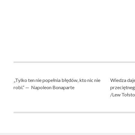
„Tylko ten nie popełnia błędów, kto nic nie
Wiedza daje
robi.“ — Napoleon Bonaparte
przeciętne
/Lew Tołsto