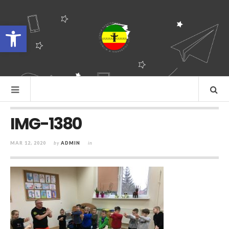
Otwórz pasek narzędzi
IMG-1380
MAR 12, 2020
by
ADMIN
in