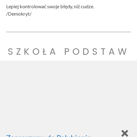
Lepiej kontrolować swoje błędy, niż cudze.
/Demokryt/
SZKOŁA PODSTAW
OWA NR 1
SZKOŁA PODSTAWOWA NR 1 IM. LUDZI POJEDNANIA W
WITNICY