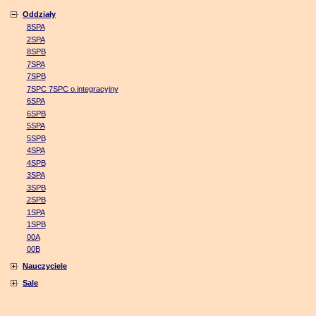
Oddziały
8SPA
2SPA
8SPB
7SPA
7SPB
7SPC 7SPC o.integracyjny
6SPA
6SPB
5SPA
5SPB
4SPA
4SPB
3SPA
3SPB
2SPB
1SPA
1SPB
00A
00B
Nauczyciele
Sale